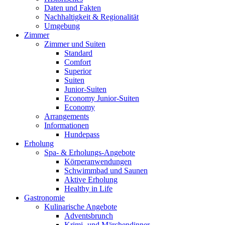
Daten und Fakten
Nachhaltigkeit & Regionalität
Umgebung
Zimmer
Zimmer und Suiten
Standard
Comfort
Superior
Suiten
Junior-Suiten
Economy Junior-Suiten
Economy
Arrangements
Informationen
Hundepass
Erholung
Spa- & Erholungs-Angebote
Körperanwendungen
Schwimmbad und Saunen
Aktive Erholung
Healthy in Life
Gastronomie
Kulinarische Angebote
Adventsbrunch
Krimi- und Märchendinner