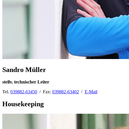
Sandro Müller
stellv. technischer Leiter
Tel.
039882-63450
/ Fax:
039882-63402
/
E-Mail
Housekeeping