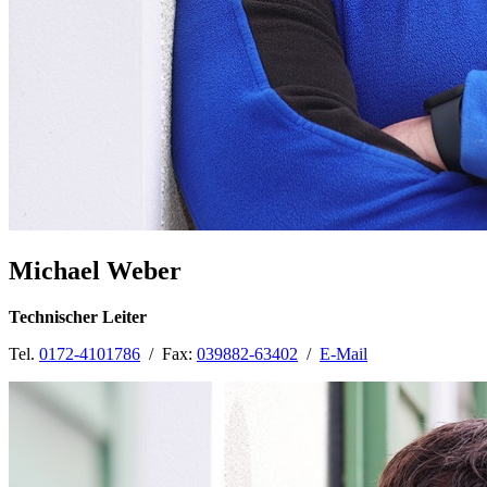
Michael Weber
Technischer Leiter
Tel.
0172-4101786
/ Fax:
039882-63402
/
E-Mail