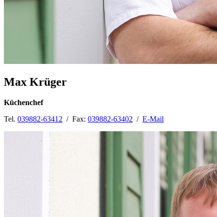
Max Krüger
Küchenchef
Tel.
039882-63412
/ Fax:
039882-63402
/
E-Mail