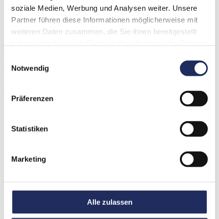
soziale Medien, Werbung und Analysen weiter. Unsere
Döllnkrug 2
Partner führen diese Informationen möglicherweise mit
17268 Templin
weiteren Daten zusammen, die Sie ihnen bereitgestellt
OT Groß Dölln
haben oder die sie im Rahmen Ihrer Nutzung der Dienste
Kontakt
gesammelt haben.
Einwilligungsauswahl
Notwendig
Tel.:
03 98 82/63-0
Fax: 03 98 82/63-402
info@doellnsee.de
Präferenzen
Informationen
Datenschutz
Statistiken
Impressum
AGB
Barrierefreiheit
Marketing
Downloads
Wissenswertes
Veranstaltungen
Alle zulassen
Bonusprogramm
Auszeichnungen